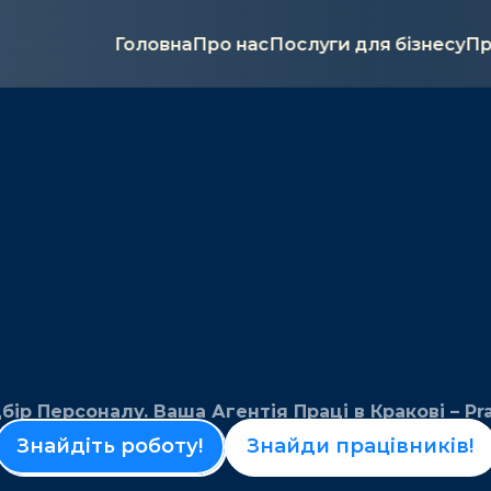
Головна
Про нас
Послуги для бізнесу
Пр
ір Персоналу. Ваша Агентія Праці в Кракові – Pra
Знайдіть роботу!
Знайди працівників!