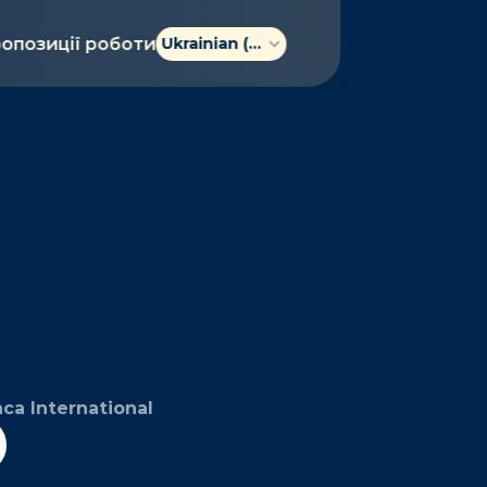
Select Language
опозиції роботи
Ukrainian (Ukraine)
ca International